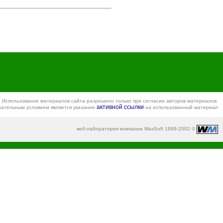
Использование материалов сайта разрешено только при согласии авторов материалов.
активной ссылки
зательным условием является указание
на использованный материал
веб-лаборатория компании MaxSoft 1999-2002 ©