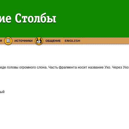
виде головы огромного слона. Часть фрагмента носит название Ухо. Через У
ный