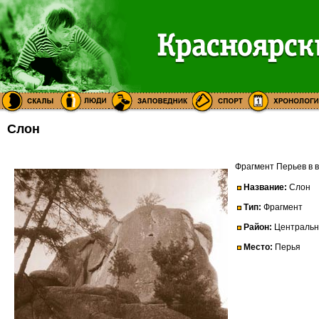
Слон
Фрагмент Перьев в 
Название:
Слон
Тип:
Фрагмент
Район:
Централь
Место:
Перья