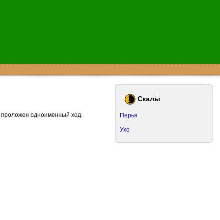
Скалы
хо проложен одноименный ход.
Перья
Ухо