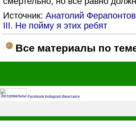
смертельно, но все равно должн
Источник:
Анатолий Ферапонтов.
III. Не пойму я этих ребят
Все материалы по тем
Facebook
Instagram
Вконтакте