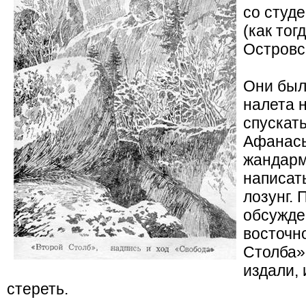
со студ
(как тог
Островс
Они был
налета 
спускать
Афанась
жандарм
написат
лозунг.
обсужде
восточн
Столба»
издали, 
стереть.