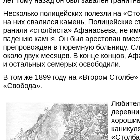
лет тому назад он был завален гранитн
Несколько полицейских полезли на «Сто
на них свалился камень. Полицейские с
ранили «столбиста» Афанасьева, не им
падению камня. Он был арестован вмест
препровожден в тюремную больницу. Сл
около двух месяцев. В конце концов, Аф
и остальных семерых освободили.
В том же 1899 году на «Втором Столбе»
«Свобода».
Любител
деревни
хорошим
каникул
«Столба