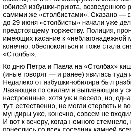
юбилей избушки-приюта, возведенного р
самими же «столбистами». Сказано — с
до 29 июня «столбисты» начали уже дел
предстоящему торжеству. Полиция, прон
имеющих касание к «неблагонадежной м
конечно, обеспокоиться и тоже стала сн
«Столбы».
Ко дню Петра и Павла на «Столбах» ки
(иные говорят — и ранее) явилась туда
Недалеко от избушки-юбиляра был разби
Лазающие по скалам и выпивающие у ск
настроенные, хотя уж и весело, но, одн
тут, естественно, не могли стерпеть и в
мундиры уже, конечно, совсем не входи
И вот к вечеру, когда немного стемнело,
понеслись со всех соседних камней вс