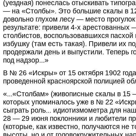
(уездная) понеслась отыскивать типогр
— на «Столбы». Это большие скалы в 12 
довольно глухом лесу — место прогулок
результате: привели 4-х арестованных 
столбистов, воспользовавшихся пасхой 
избушку (там есть такая). Привели их п
продержали день и выпустили. Теперь г
под надзор...»
В № 26 «Искры» от 15 октября 1902 год
проведенной красноярской полицией об
«...«Столбам» (живописные скалы в 15 —
которых упоминалось уже в № 22 «Искр
сыграть роль... идиотизмометра для на
28 — 29 июня поклонники и любители 
(которые, как известно, получаются не 
высоты, но и от головокружительных на