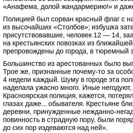
«Анафема, долой жандармерию!» и даж
Полицией был сорван красный флаг с н
из высочайших «Столбов»; избушка зате
присутствовавшие, человек 12 — 14, за
на крестьянских повозках из ближайше
препровождены до города, в тюремный 
Большинство из арестованных было вы
Трое же, признанные почему-то за особ
4 недели каждый. Шуму в городе эта по
наделала ужасно много. Иные негодуют,
Красноярская полиция, кажется, потерял
глазах даже... обывателя. Крестьяне б
деревни, принужденные нежданно-нега
повинность в страдную пору, были пор
до сих пор издеваются над ней».