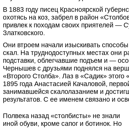
В 1883 году писец Красноярской губерн
охотясь на коз, забрел в район «Столбо
привлек к походам своих приятелей — 
Златковского.
Они втроем начали изыскивать способы
скал. На труднодоступных местах они 
подставки, облегчавшие подъем и — осо
Чернышев с друзьями поднялся на верш
«Второго Столба». Лаз в «Садик» этого
1895 года Анастасией Качаловой, перво
занимавшейся скалолазанием и достигш
результатов. С ее именем связано и ос
Полвека назад «столбисты» не знали
иной обуви, кроме сапог и ботинок. Но