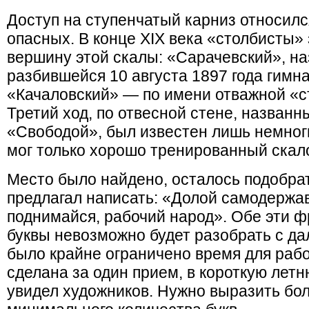
Доступ на ступенчатый карниз относилс
опасных. В конце XIX века «столбисты» 
вершину этой скалы: «Сарачевский», н
разбившейся 10 августа 1897 года гимн
«Качаловский» — по имени отважной «ст
Третий ход, по отвесной стене, назван
«Свободой», был известен лишь немног
мог только хорошо тренированный скал
Место было найдено, осталось подобрат
предлагал написать: «Долой самодержа
поднимайся, рабочий народ». Обе эти 
буквы невозможно будет разобрать с дал
было крайне ограничено время для раб
сделана за один прием, в короткую летн
увидел художников. Нужно выразить бо