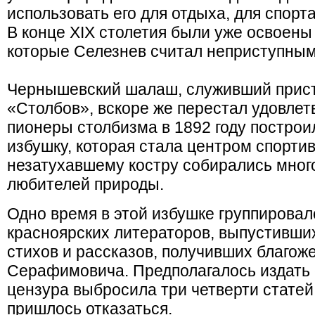
использовать его для отдыха, для спорта
В конце XIX столетия были уже освоен
которые Селезнев считал неприступным
Чернышевский шалаш, служивший прис
«Столбов», вскоре же перестал удовлет
пионеры столбизма в 1892 году постро
избушку, которая стала центром спортив
незатухавшему костру собирались мног
любителей природы.
Одно время в этой избушке группировал
красноярских литераторов, выпустивши
стихов и рассказов, получивших благож
Серафимовича. Предполагалось издать 
цензура выбросила три четверти статей 
пришлось отказаться.