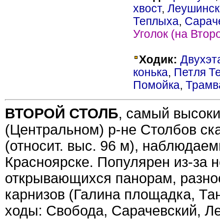
хвост
,
Леушинск
Теплыха
,
Сарач
Уголок (на Втор
Ходик:
Двухэт
конька
,
Петля Т
Помойка
,
Трамв
ВТОРОЙ СТОЛБ
, самый высоки
(Центральном) р-не Столбов ск
(относит. выс. 96 м), наблюдае
Красноярске. Популярен из-за 
открывающихся панорам, разно
карнизов (Галина площадка, Та
ходы: Свобода, Сарачевский, Л