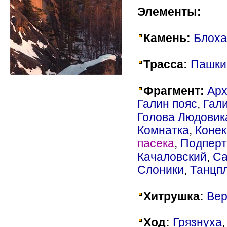
Элементы:
Камень:
Блоха
Трасса:
Пашки
Фрагмент:
Арх
Галин пояс
,
Гал
Голова Людовик
Комнатка
,
Конек
пасека
,
Подперт
Качаловский
,
Са
Слоники
,
Танцп
Хитрушка:
Вер
Ход:
Грязнуха