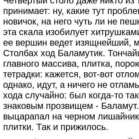
Четвертый столб даже никто из 
принимает: ну, какие тут пробле
новичок, на него чуть ли не пе
эта скала изобилует хитрушками
ее вершин ведет изящнейший, м
Столбах ход Баламутик. Тончай
главного массива, плитка, пор
тетрадки: кажется, вот-вот отло
однако, идут, а ничего не отлам
хода случайно: был когда-то та
знаковым прозвищем - Баламут. 
выцарапал на черном лишайник
плитки. Так и прижилось.