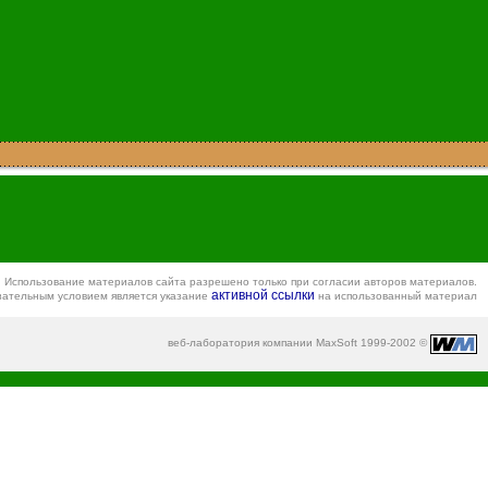
Использование материалов сайта разрешено только при согласии авторов материалов.
активной ссылки
зательным условием является указание
на использованный материал
веб-лаборатория компании MaxSoft 1999-2002 ©