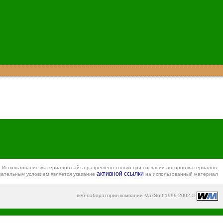
Использование материалов сайта разрешено только при согласии авторов материалов.
активной ссылки
зательным условием является указание
на использованный материал
веб-лаборатория компании MaxSoft 1999-2002 ©