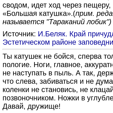
сводом, идет ход через пещеру,
«Большая катушка».(
прим. ред
называется "Тараканий лобик")
Источник:
И.Беляк. Край причуд
Эстетическом районе заповедн
Ты катушек не бойся, сперва то
пологие. Ноги, главное, аккурат
не наступать в пыль. А так, дер
что слева, забиваться и не дум
коленки не становись, не клаца
позвоночником. Ножки в углубле
Давай, дружище!