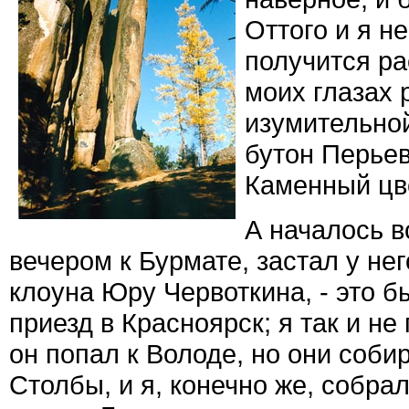
Оттого и я н
получится ра
моих глазах 
изумительно
бутон Перьев
Каменный цв
А началось в
вечером к Бурмате, застал у нег
клоуна Юру Червоткина, - это б
приезд в Красноярск; я так и не
он попал к Володе, но они соби
Столбы, и я, конечно же, собра