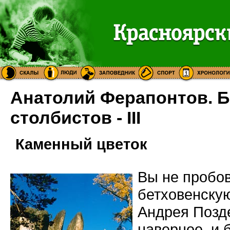
Анатолий Ферапонтов. Б
столбистов - III
Каменный цветок
Вы не пробов
бетховенскую
Андрея Позде
наверное, и 