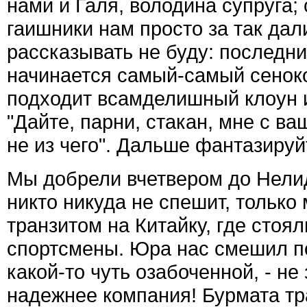
нами и Галя, володина супруга; 
гаишники нам просто за так дали
рассказывать не буду: последни
начинается самый-самый сенокос
подходит всамделишный клоун и
"Дайте, парни, стакан, мне с в
не из чего". Дальше фантазируй
Мы добрели вчетвером до Нелид
никто никуда не спешит, только
транзитом на Китайку, где стоя
спортсмены. Юра нас смешил по
какой-то чуть озабоченной, - не
надежнее компания! Бурмата тра