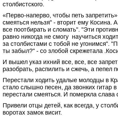
столбистского.
«Перво-наперво, чтобы петь запретить» 
смеяться нельзя" - вторит ему Косина. А
все поотбирать и сломать". "Эти против
равно никогда не смогу научиться ходит
за столбистами с тобой не угонимся". "П
ты забыл?" - со злобой скрежетала .Кос
И вышел указ ихний все, все, все запре
разобрать, распилить и сжечь, а пепел по
Перестали ходить удалые молодцы в Кр
стало слышно песен, да звонких гитар в
перестали смеяться. И померкла слава 
Привели отцы детей, как всегда, у столб
воротах замок висит.