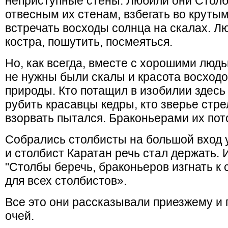
неприступные стены. Любили они Столб
отвесным их стенам, взбегать во крутым
встречать восходы солнца на скалах. Л
костра, пошутить, посмеяться.
Но, как всегда, вместе с хорошими людь
не нужны были скалы и красота восходо
природы. Кто потащил в изобилии здесь 
рубить красавцы кедры, кто зверье стре
взорвать пытался. Браконьерами их пот
Собрались столбисты на большой вход у
и столбист Каратан речь стал держать. 
"Столбы беречь, браконьеров изгнать к 
для всех столбистов».
Все это они рассказывали приезжему и 
oчей.