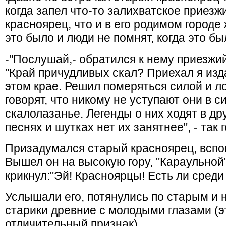
когда запел что-то залихватское приезж
красноярец, что и в его родимом городе
это было и люди не помнят, когда это бы
-"Послушай,- обратился к нему приезжий
"Край причудливых скал? Приехал я изд
этом крае. Решил померяться силой и л
говорят, что никому не уступают они в с
скалолазанье. Легенды о них ходят в дру
песнях и шутках нет их занятнее", - так
Призадумался старый красноярец, вспо
Вышел он на высокую гору, "Караульной"
крикнул:"Эй! Красноярцы! Есть ли сред
Услышали его, потянулись по старым и
старики древние с молодыми глазами (э
отличительный признак).